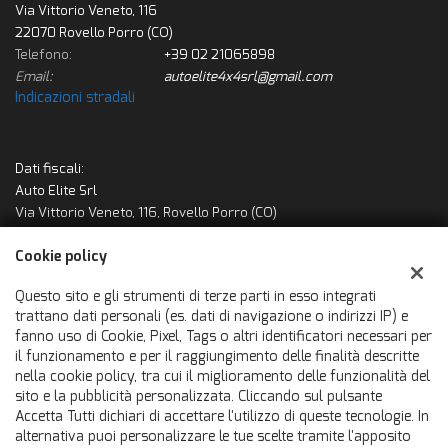
Via Vittorio Veneto, 116
22070 Rovello Porro (CO)
Telefono:
+39 02 21065898
Email:
autoelite4x4srl@gmail.com
Indicazioni stradali
Dati fiscali:
Auto Elite Srl
Via Vittorio Veneto, 116, Rovello Porro (CO)
C.F/P.IVA:
03547160964
Cookie policy
Registro delle imprese:
CO
Questo sito e gli strumenti di terze parti in esso integrati
trattano dati personali (es. dati di navigazione o indirizzi IP) e
fanno uso di Cookie, Pixel, Tags o altri identificatori necessari per
il funzionamento e per il raggiungimento delle finalità descritte
nella cookie policy, tra cui il miglioramento delle funzionalità del
sito e la pubblicità personalizzata. Cliccando sul pulsante
Accetta Tutti dichiari di accettare l'utilizzo di queste tecnologie. In
alternativa puoi personalizzare le tue scelte tramite l'apposito