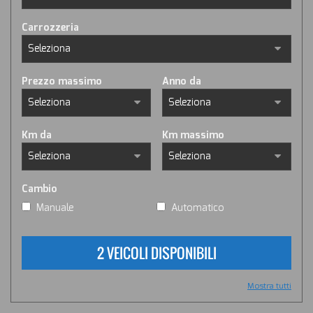
Carrozzeria
Prezzo massimo
Anno da
Km da
Km massimo
Cambio
Manuale
Automatico
2 VEICOLI DISPONIBILI
Mostra tutti