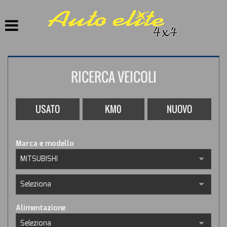
HOME
LISTA VEICOLI
RICERCA VEICOLI
ACQUISTIAMO USATO
ASSISTENZA
USATO
KM0
NUOVO
CONTATTI
Marca e modello
Alimentazione