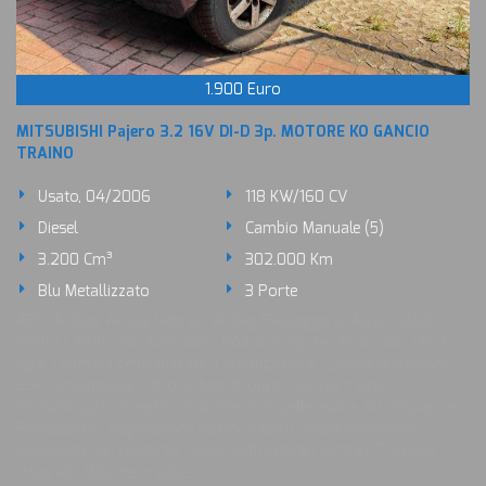
1.900 Euro
MITSUBISHI Pajero 3.2 16V DI-D 3p. MOTORE KO GANCIO
TRAINO
Usato, 04/2006
118 KW/160 CV
Diesel
Cambio Manuale (5)
3.200 Cm³
302.000 Km
Blu Metallizzato
3 Porte
ABS, Airbag, Airbag laterali, Airbag Passeggero, Alzacristalli
elettrici, Antifurto, Autoradio, Boardcomputer, Bracciolo, Cerchi in
lega, Chiusura centralizzata, Climatizzatore, Controllo trazione,
ESP, Fendinebbia, Filtro antiparticolato, Gancio traino,
Immobilizzatore elettronico, Interni in pelle, Isofix, Kit antipanne,
Portapacchi, Regolazione elettrica sedili, Sedile posteriore
sdoppiato, Servosterzo, Specchietti laterali elettrici, Trazione
integrale, Volante in pelle