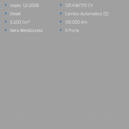
Usato, 12/2008
125 KW/170 CV
Diesel
Cambio Automatico (5)
3.200 Cm³
139.000 Km
Nero Metallizzato
3 Porte
ABS, Airbag, Airbag laterali, Airbag Passeggero, Airbag testa,
Alzacristalli elettrici, Antifurto, Autoradio, Autoradio digitale,
Bluetooth, Boardcomputer, Bracciolo, Cerchi in lega, Chiusura
centralizzata, Chiusura centralizzata telecomandata,
Climatizzatore, Controllo automatico clima, Controllo trazione,
Cronologia tagliandi, Cruise Control, ESP, Fari Xenon,
Fendinebbia, Filtro antiparticolato, Immobilizzatore elettronico,
Interni in pelle, Isofix, Kit antipanne, Kit fumatori, Limitatore di
velocità, Luce d'ambiente, Marmitta catalitica, MP3, Pacchetto
invernale, Park Distance Control, Pneumatici quattro stagioni,
Portapacchi, Regolazione elettrica sedili, Ruota di riserva,
Ruotino, Schermo multifunzione interamente digitale, Sedile
posteriore sdoppiato, Sedili riscaldati, Sensore di pioggia,
Servosterzo, Navigatore satellitare, Sound system, Specchietti
laterali elettrici, Telecamera per parcheggio assistito, Tetto
panorama, Tetto apribile, Trazione integrale, USB, Vetri oscurati,