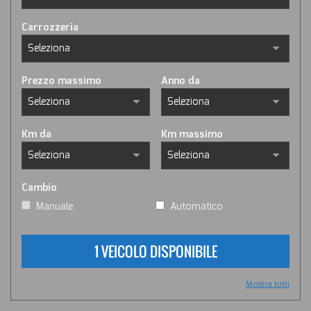
Carrozzeria
Prezzo massimo
Anno da
Km da
Km massimo
Cambio
Manuale
Automatico
1 VEICOLO DISPONIBILE
Mostra tutti