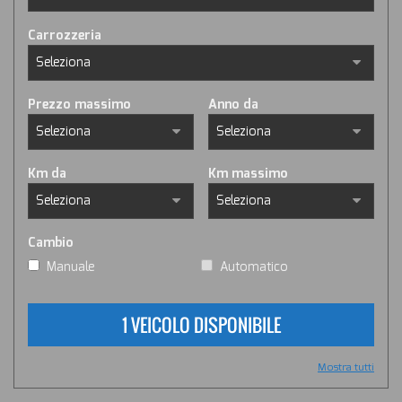
Carrozzeria
Prezzo massimo
Anno da
Km da
Km massimo
Cambio
Manuale
Automatico
1 VEICOLO DISPONIBILE
Mostra tutti