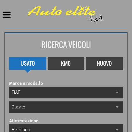
HOME
LISTA VEICOLI
RICERCA VEICOLI
ACQUISTIAMO USATO
ASSISTENZA
USATO
KM0
NUOVO
CONTATTI
Marca e modello
Alimentazione