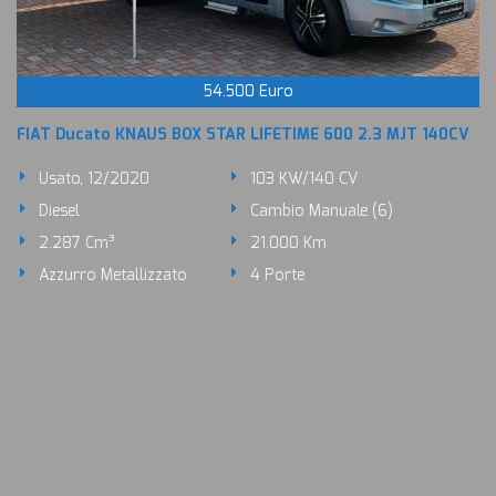
54.500 Euro
FIAT Ducato KNAUS BOX STAR LIFETIME 600 2.3 MJT 140CV
Usato, 12/2020
103 KW/140 CV
Diesel
Cambio Manuale (6)
2.287 Cm³
21.000 Km
Azzurro Metallizzato
4 Porte
ABS, Airbag, Alzacristalli elettrici, Autoradio, Autoradio digitale,
Bluetooth, Boardcomputer, Bracciolo, Chiusura centralizzata,
Chiusura centralizzata telecomandata, Climatizzatore,
Cronologia tagliandi, Cruise Control, ESP, Filtro antiparticolato,
Immobilizzatore elettronico, Luce d'ambiente, MP3, Porta
scorrevole, Servosterzo, Navigatore satellitare, Sound system,
Specchietti laterali elettrici, Telecamera per parcheggio assistito,
Touch screen, USB, Vivavoce